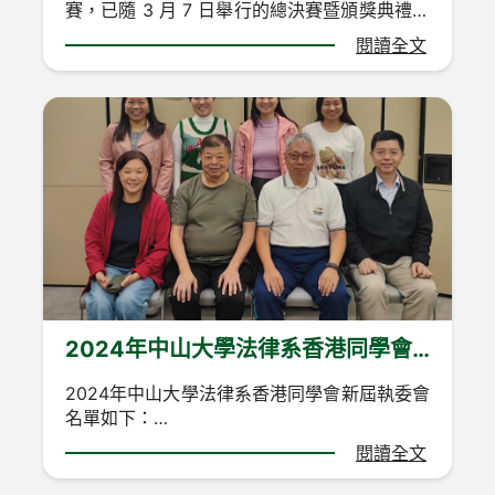
賽，已隨 3 月 7 日舉行的總決賽暨頒獎典禮圓
主頁
滿落幕。本屆活動期間，合共舉辦超過 40 場
閱讀全文
到校講座及遊戲攤位推廣活動。
關於我們
總決賽當日，大會特邀贊助機構公民教育委員
會委員親臨頒獎。該委員會高度讚賞本會的籌
活動資訊
辦工作，並鼓勵本會持續優化活動，用心舉辦
下一屆賽事。
參考資料
基本法比賽
2024年中山大學法律系香港同學會
聯絡我們
新屆執委會
2024年中山大學法律系香港同學會新屆執委會
名單如下：
創會會長 關惠明
閱讀全文
名譽會長 梁卓斌
名譽會長 廖敬棠