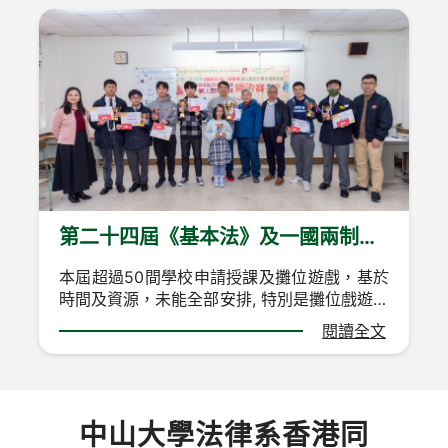
主席 刘少强
副主席 梁绍英、陳欣瓊
秘書長 林佩玲
委員 宋军
委員 罗文
委員 陳玉雯
第二十四屆《基本法》及一國兩制網
上問答比賽及推廣活動於2月22日總
本屆超過50間學校申請授課及攤位遊戲，基於
決賽順利完成
時間及資源，未能全部安排, 特別是攤位戲遊。
今屆學校授課對像涉及學生及老師接近一萬人
閱讀全文
次。攤位戲遊申請超額完成。
中大同學會活動備受學校讚賞，老師認為在遊
戲中認識國家、 法律外，在通識方面的題材亦
中山大學法律系香港同
能為同學增長知識。老師形容我們題目“好勵